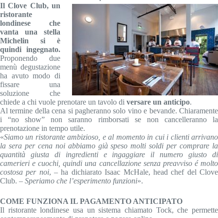
Il Clove Club, un
ristorante
londinese che
vanta una stella
Michelin si è
quindi ingegnato.
Proponendo due
menù degustazione
ha avuto modo di
fissare una
soluzione che
chiede a chi vuole prenotare un tavolo di
versare un anticipo
.
Al termine della cena si pagheranno solo vino e bevande. Chiaramente
i “no show” non saranno rimborsati se non cancelleranno la
prenotazione in tempo utile.
«
Siamo un ristorante ambizioso, e al momento in cui i clienti arrivano
la sera per cena noi abbiamo già speso molti soldi per comprare la
quantità giusta di ingredienti e ingaggiare il numero giusto di
camerieri e cuochi, quindi una cancellazione senza preavviso é molto
costosa per noi
, – ha dichiarato Isaac McHale, head chef del Clov
Club. –
Speriamo che l’esperimento funzioni
».
COME FUNZIONA IL PAGAMENTO ANTICIPATO
Il ristorante londinese usa un sistema chiamato Tock, che permette