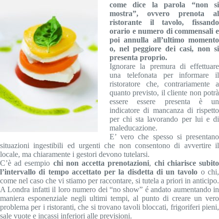
come dice la parola “non si
mostra”, ovvero prenota al
ristorante il tavolo, fissando
orario e numero di commensali e
poi annulla all’ultimo momento
o, nel peggiore dei casi, non si
presenta proprio.
Ignorare la premura di effettuare
una telefonata per informare il
ristoratore che, contrariamente a
quanto previsto, il cliente non potrà
essere essere presenta è un
indicatore di mancanza di rispetto
per chi sta lavorando per lui e di
maleducazione.
E’ vero che spesso si presentano
situazioni ingestibili ed urgenti che non consentono di avvertire il
locale, ma chiaramente i gestori devono tutelarsi.
C’è ad esempio
chi non accetta prenotazioni
,
chi chiarisce subit
l’intervallo di tempo accettato per la disdetta di un tavolo
o chi
come nel caso che vi stiamo per raccontare, si tutela a priori in anticipo.
A Londra infatti il loro numero dei “no show” é andato aumentando in
maniera esponenziale negli ultimi tempi, al punto di creare un vero
problema per i ristoranti, che si trovano tavoli bloccati, frigoriferi pieni,
sale vuote e incassi inferiori alle previsioni.