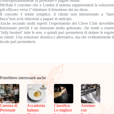
contemporaneamente di prenotare e pagare online.
McHale é convinto che a Londra il sistema rappresenterà la soluzione
più efficace verso l’’eliminare il fenomeno dei no show.
Il concetto è infatti semplice, il cliente non intenzionato a “dare
buca”non avrà obiezioni a pagare in anticipo.
Anche secondo molti esperti l’esperimento del Clove Club dovrebbe
funzionare perché é un ristorante molto gettonato, che tende a essere
‘fully booked’ tutte le sere, e quindi può permettersi di dettare le regole
ai clienti. Una soluzione drastica e alternativa, ma che evidentemente il
locale può permettersi.
Potrebbero interessarti anche
Carenza di
Accademia
Classifica:
Arredare
Personale
Italiana
Le migliori
con