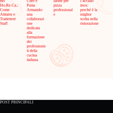
nel
Chef e
farine per
l’acciaio
Ho.Re.Ca.:
Pasta
pizza
inox:
Come
Armando:
professional
perché è la
Attrarre e
una
e
miglior
Trattenere
collaborazi
scelta nella
Staff
one
ristorazione
dedicata
alla
formazione
dei
professionis
ti della
cucina
italiana
POST PRINCIPALI