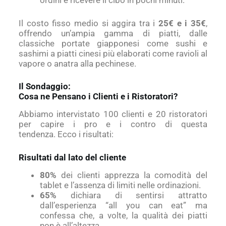
ordini e ricevere il cibo in pochi minuti.
Il costo fisso medio si aggira tra i
25€ e i 35€
,
offrendo un’ampia gamma di piatti, dalle
classiche portate giapponesi come sushi e
sashimi a piatti cinesi più elaborati come ravioli al
vapore o anatra alla pechinese.
Il Sondaggio:
Cosa ne Pensano i Clienti e i Ristoratori?
Abbiamo intervistato 100 clienti e 20 ristoratori
per capire i pro e i contro di questa
tendenza.
Ecco i risultati:
Risultati dal lato del cliente
80%
dei clienti apprezza la comodità del
tablet e l’assenza di limiti nelle ordinazioni.
65%
dichiara di sentirsi attratto
dall’esperienza “all you can eat” ma
confessa che, a volte, la qualità dei piatti
non è all’altezza.