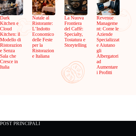
Dark
Natale al
La Nuova
Revenue
Kitchen e
Ristorante:
Frontiera
Manageme
Cloud
L’Indotto
del Caffè:
nt: Come le
Kitchen: il
Economico
Specialty,
Aziende
Modello di
delle Feste
Tostatura e
Specializzat
Ristorazion
per la
Storytelling
e Aiutano
e Senza
Ristorazion
gli
Sala che
e Italiana
Albergatori
Cresce in
ad
Italia
Aumentare
i Profitti
POST PRINCIPALI