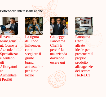
Potrebbero interessarti anche
Revenue
La figura
Chi legge
Panorama
Manageme
del Food
Panorama
Chef,
nt: Come le
Influencer:
Chef? E
alleato
Aziende
come
perché la
ideale per
Specializzat
scegliere il
tua azienda
presentare il
e Aiutano
giusto
dovrebbe
proprio
gli
brand
essere qui
prodotto
Albergatori
ambassador
alle agenzie
ad
per il tuo
del settore
Aumentare
locale
Ho.Re.Ca.
i Profitti