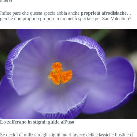
intere!
Infine pare che questa spezia abbia anche
proprietà afrodisiache
…
perché non proporla proprio in un menù speciale per San Valentino?
Lo zafferano in stigmi: guida all’uso
Se decidi di utilizzare gli stigmi interi invece delle classiche bustine ci