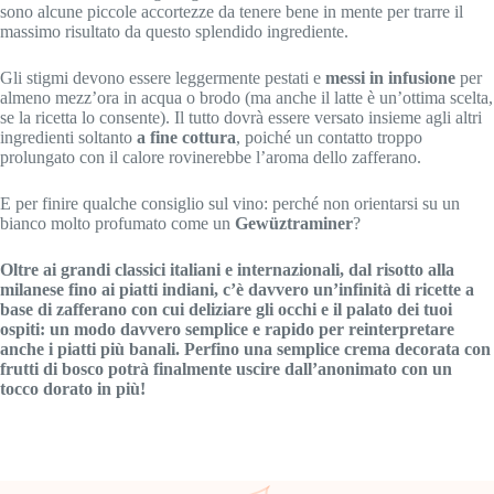
sono alcune piccole accortezze da tenere bene in mente per trarre il
massimo risultato da questo splendido ingrediente.
Gli stigmi devono essere leggermente pestati e
messi in infusione
per
almeno mezz’ora in acqua o brodo (ma anche il latte è un’ottima scelta,
se la ricetta lo consente). Il tutto dovrà essere versato insieme agli altri
ingredienti soltanto
a fine cottura
, poiché un contatto troppo
prolungato con il calore rovinerebbe l’aroma dello zafferano.
E per finire qualche consiglio sul vino: perché non orientarsi su un
bianco molto profumato come un
Gewüztraminer
?
Oltre ai grandi classici italiani e internazionali, dal risotto alla
milanese fino ai piatti indiani, c’è davvero un’infinità di ricette a
base di zafferano con cui deliziare gli occhi e il palato dei tuoi
ospiti: un modo davvero semplice e rapido per reinterpretare
anche i piatti più banali. Perfino una semplice crema decorata con
frutti di bosco potrà finalmente uscire dall’anonimato con un
tocco dorato in più!