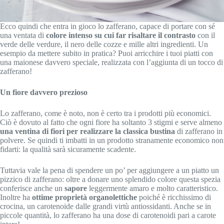
Ecco quindi che entra in gioco lo zafferano, capace di portare con sé
una ventata di
colore intenso su cui far risaltare il contrasto
con il
verde delle verdure, il nero delle cozze e mille altri ingredienti. Un
esempio da mettere subito in pratica? Puoi arricchire i tuoi piatti con
una maionese davvero speciale, realizzata con l’aggiunta di un tocco di
zafferano!
Un fiore davvero prezioso
Lo zafferano, come è noto, non è certo tra i prodotti più economici.
Ciò è dovuto al fatto che ogni fiore ha soltanto 3 stigmi e serve almeno
una ventina di fiori per realizzare la classica bustina
di zafferano in
polvere. Se quindi ti imbatti in un prodotto stranamente economico non
fidarti: la qualità sarà sicuramente scadente.
Tuttavia vale la pena di spendere un po’ per aggiungere a un piatto un
pizzico di zafferano: oltre a donare uno splendido colore questa spezia
conferisce anche un
sapore
leggermente amaro e molto caratteristico.
Inoltre ha
ottime proprietà organolettiche
poiché è ricchissimo di
crocina, un carotenoide dalle grandi virtù antiossidanti. Anche se in
piccole quantità, lo zafferano ha una dose di carotenoidi pari a carote