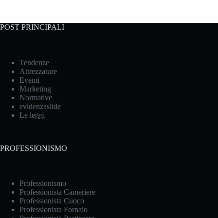
POST PRINCIPALI
Tendenze
Attrezzature
Eventi
Marketing
Normative
evidenzaslide
Le leggi
PROFESSIONISMO
Professionismo
Professionista Cameriere
Professionista Cuoco
Professionista Fornaio